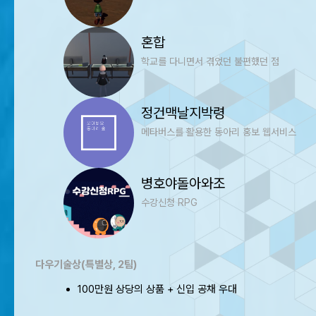
혼합
학교를 다니면서 겪었던 불편했던 점
정건맥날지박령
메타버스를 활용한 동아리 홍보 웹서비스
병호야돌아와조
수강신청 RPG
다우기술상(특별상, 2팀)
100만원 상당의 상품 + 신입 공채 우대