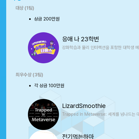
대상 (1팀)
상금 200만원
응애 나 23학번
강화학습과 물리 인터랙션을 포함한 대학생 메
최우수상 (3팀)
각 상금 100만원
LizardSmoothie
Trapped In Metaverse: 세계를 넘나
전기먹는하마