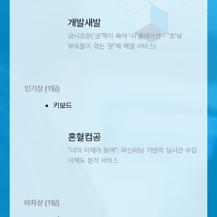
개발새발
금시초문('금'쪽이 육아 '시'뮬레이션 - '초'보
부모들이 겪는 '문'제 해결 서비스)
인기상 (1팀)
키보드
혼혈컴공
"너의 이해가 보여": 머신러닝 기반의 실시간 수업
이해도 분석 서비스
아차상 (1팀)